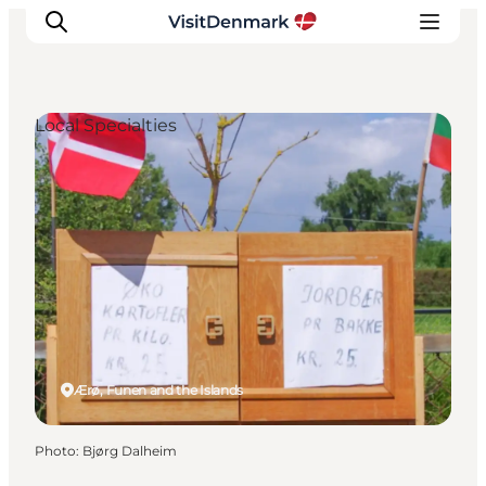
Local Specialties
Inspirations
Destinations
Quoi faire
Hébergements
Planifiez votre voyage
Ærø, Funen and the Islands
Photo
:
Bjørg Dalheim