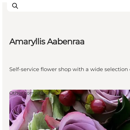
Amaryllis Aabenraa
Inspirations
Destinations
Quoi faire
Self-service flower shop with a wide selection 
Hébergements
Planifiez votre voyage
Other companies