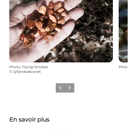
Photo
:
Flying October
Photo
©
Jyllandsakvariet
Précédent
Suivant
En savoir plus