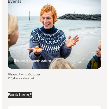
Events
Thyborøn, North Jutland
Photo
:
Flying October
©
Jyllandsakvariet
Book here