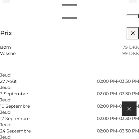
Dates et horaires
Dates et horaires
Voir les prix
Prix
Visiter le site web
Filtrer par mois
6 Août
02:00 PM–03:30 PM
Children, Friends, My partner
Børn
79 DKK
Jeudi
Voksne
99 DKK
13 Août
02:00 PM–03:30 PM
Jeudi
20 Août
02:00 PM–03:30 PM
Jeudi
27 Août
02:00 PM–03:30 PM
Jeudi
3 Septembre
02:00 PM–03:30 PM
Jeudi
10 Septembre
02:00 PM–03:30 PM
Jeudi
Comment s’y rendre
17 Septembre
02:00 PM–03:30 PM
Jeudi
Kystcentervej 10
24 Septembre
02:00 PM–03:30 PM
Jeudi