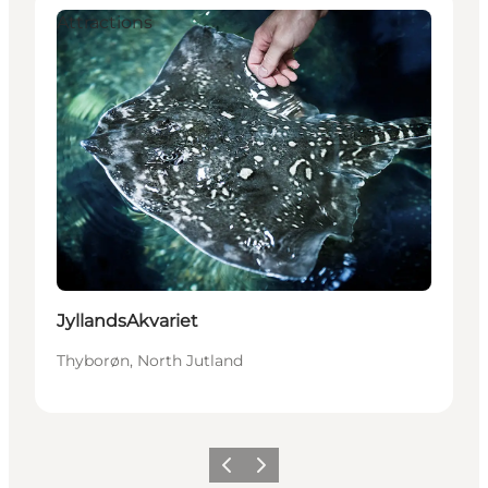
Attractions
JyllandsAkvariet
Thyborøn, North Jutland
Précédent
Suivant