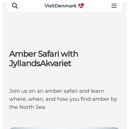
Inspirations
Amber Safari with
Destinations
JyllandsAkvariet
Quoi faire
Hébergements
Planifiez votre voyage
Join us on an amber safari and learn
where, when, and how you find amber by
the North Sea