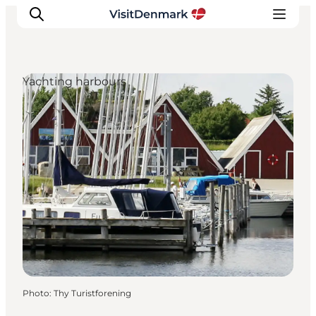
Yachting harbours
Inspirations
Destinations
Quoi faire
Hébergements
Planifiez votre voyage
Photo
:
Thy Turistforening