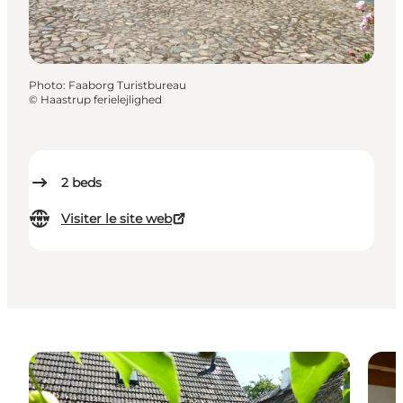
Photo
:
Faaborg Turistbureau
©
Haastrup ferielejlighed
2
beds
Visiter le site web