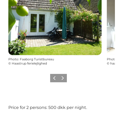
Photo
:
Faaborg Turistbureau
Photo
©
Haastrup ferielejlighed
©
haas
Précédent
Suivant
Price for 2 persons: 500 dkk per night.