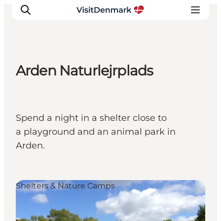
Arden Naturlejrplads
Inspirations
Destinations
Quoi faire
Spend a night in a shelter close to
Hébergements
a playground and an animal park in
Planifiez votre voyage
Arden.
Shelters & Nature Camps