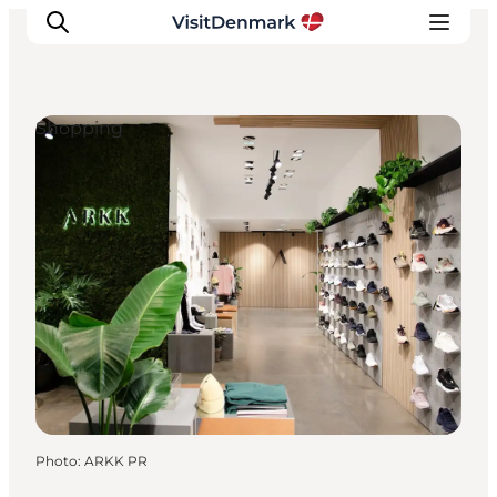
Shopping
Inspirations
Destinations
Quoi faire
Hébergements
Planifiez votre voyage
Photo
:
ARKK PR