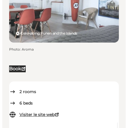
Ærøskøbing, Funen and the Islands
Photo
:
Aroma
Book
2
rooms
6
beds
Visiter le site web