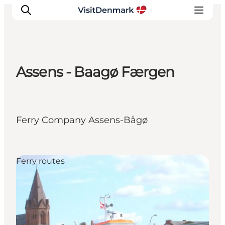
Assens - Baagø Færgen
Inspirations
Destinations
Quoi faire
Ferry Company Assens-Bågø
Hébergements
Planifiez votre voyage
Ferry routes