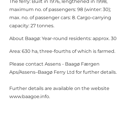
The ferry: Built in 1976, lengthened in 1998,
maximum no. of passengers: 98 (winter: 30);
max. no. of passenger cars: 8. Cargo-carrying
capacity: 27 tonnes.
About Baagø: Year-round residents: approx. 30
Area: 630 ha, three-fourths of which is farmed.
Please contact Assens - Baagø Færgen
Aps/Assens–Baagø Ferry Ltd for further details.
Further details are available on the website
www.baagoe.info
.