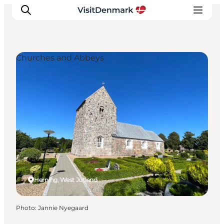
Churches and Abbeys
Inspirations
Destinations
Quoi faire
Hébergements
Planifiez votre voyage
Herning, West Jutland
Photo
:
Jannie Nyegaard