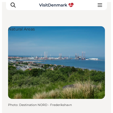
Natural Areas
Inspirations
Destinations
Quoi faire
Hébergements
Planifiez votre voyage
Photo
:
Destination NORD - Frederikshavn