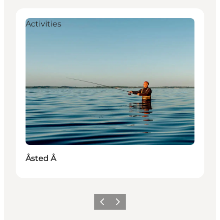
Activities
Åsted Å
Précédent
Suivant