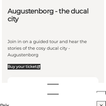
Augustenborg - the ducal
city
Join in on a guided tour and hear the
stories of the cosy ducal city -
Augustenborg
Buy your ticket
Voir les horaires d’ouverture
Horaires d’ouverture
60 DKK
Prix
Friends, My partner, Myself