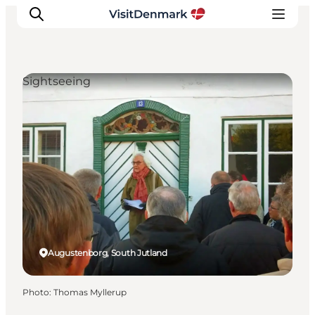
Sightseeing
Inspirations
Destinations
Quoi faire
Hébergements
Planifiez votre voyage
Augustenborg, South Jutland
Photo
:
Thomas Myllerup