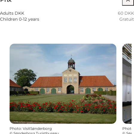
12 Août
01:30 PM–03:30 PM
Mercredi
Adults DKK
60 DKK
Children 0-12 years
Gratuit
Photo
:
VisitSønderborg
Photo
©
Sønderborg Turistbureau
©
Søn