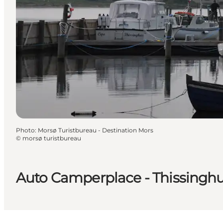
Photo
:
Morsø Turistbureau - Destination Mors
©
morsø turistbureau
Auto Camperplace - Thissingh