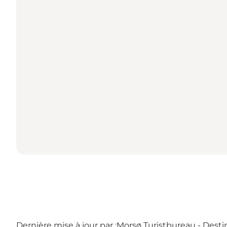
Dernière mise à jour par :
Morsø Turistbureau - Desti