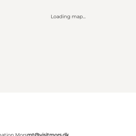
Loading map...
nation Mors
mt@visitmors.dk