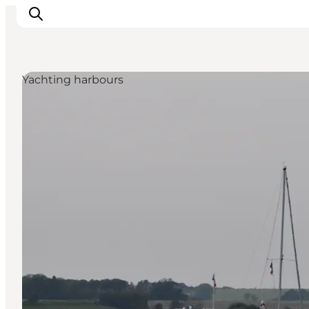
Yachting harbours
Inspirations
Destinations
Quoi faire
Hébergements
Planifiez votre voyage