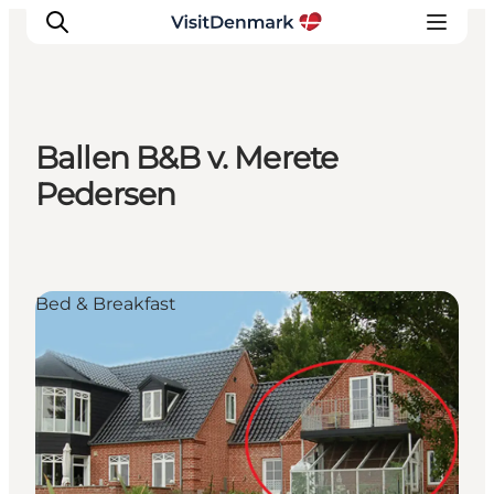
Ballen B&B v. Merete
Inspirations
Pedersen
Destinations
Quoi faire
Hébergements
Bed & Breakfast
Planifiez votre voyage