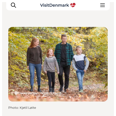
Parks and gardens
Inspirations
Destinations
Quoi faire
Hébergements
Planifiez votre voyage
Frederikshavn, North Jutland
Photo
:
Kjetil Løite