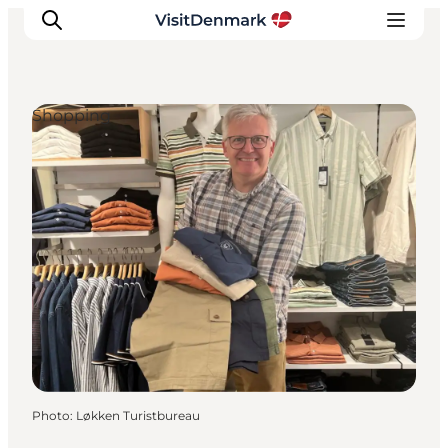
Shopping
Inspirations
Destinations
Quoi faire
Hébergements
Planifiez votre voyage
Photo
:
Løkken Turistbureau