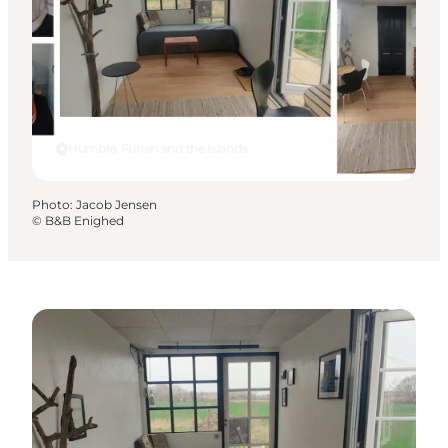
Humble, Funen and the Islands
Photo
:
Jacob Jensen
©
B&B Enighed