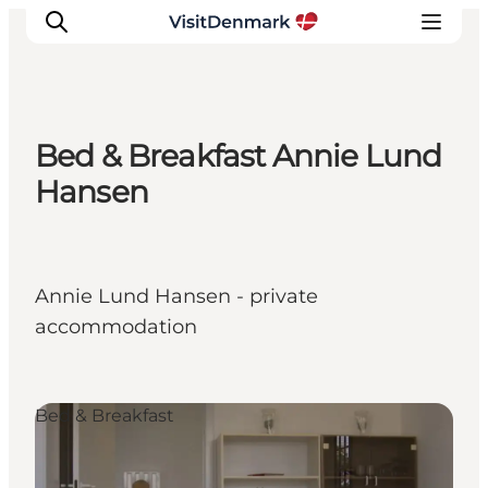
Bed & Breakfast Annie Lund
Inspirations
Hansen
Destinations
Quoi faire
Hébergements
Annie Lund Hansen - private
Planifiez votre voyage
accommodation
Bed & Breakfast