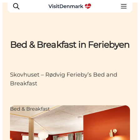
Bed & Breakfast in Feriebyen
Inspirations
Destinations
Quoi faire
Skovhuset – Rødvig Ferieby’s Bed and
Hébergements
Breakfast
Planifiez votre voyage
Bed & Breakfast