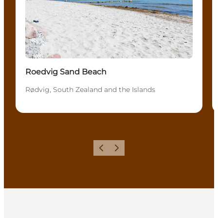
Roedvig Sand Beach
Rødvig, South Zealand and the Islands
Précédent
Suivant