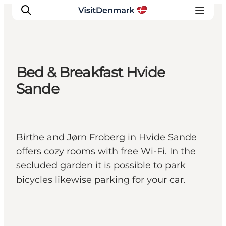
Bed & Breakfast Hvide
Inspirations
Sande
Destinations
Quoi faire
Hébergements
Birthe and Jørn Froberg in Hvide Sande
Planifiez votre voyage
offers cozy rooms with free Wi-Fi. In the
secluded garden it is possible to park
bicycles likewise parking for your car.