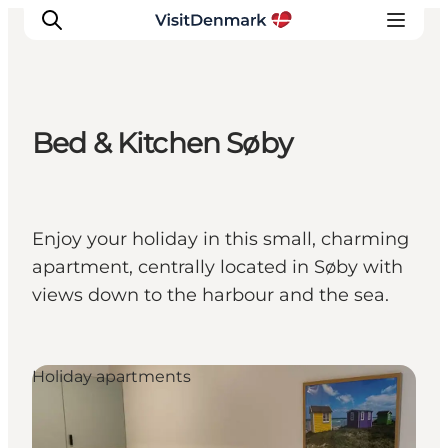
Bed & Kitchen Søby
Inspirations
Destinations
Quoi faire
Enjoy your holiday in this small, charming
Hébergements
apartment, centrally located in Søby with
Planifiez votre voyage
views down to the harbour and the sea.
Holiday apartments