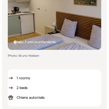
Søby, Funen and the Islands
Photo
:
Bruno Nielsen
1
rooms
2
beds
Chiens autorisés