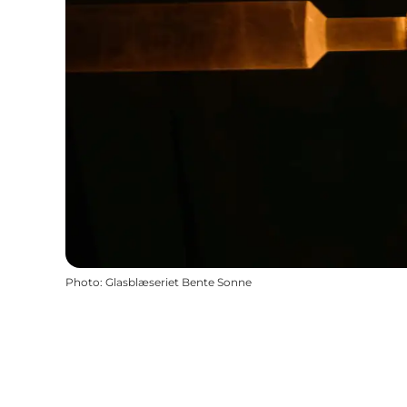
Photo
:
Glasblæseriet Bente Sonne