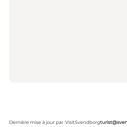
Dernière mise à jour par :
VisitSvendborg
turist@sve