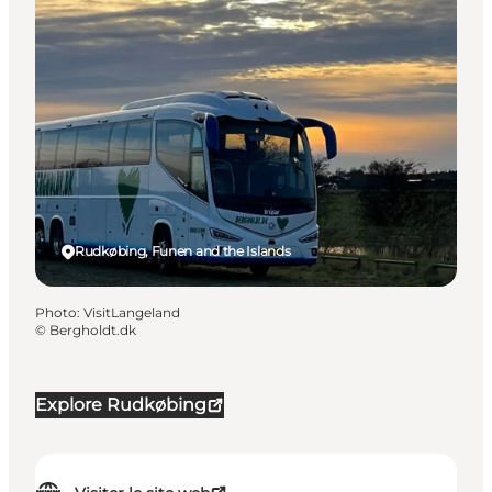
Rudkøbing, Funen and the Islands
Photo
:
VisitLangeland
©
Bergholdt.dk
Explore Rudkøbing