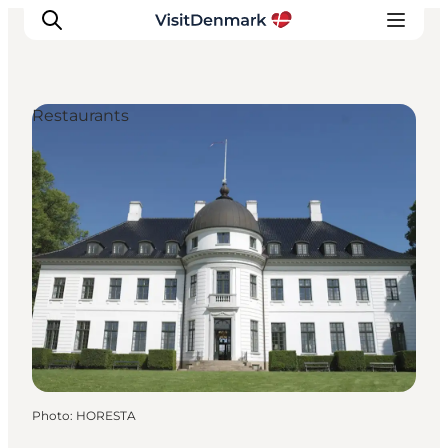
Restaurants
Inspirations
Destinations
Quoi faire
Hébergements
Planifiez votre voyage
Photo
:
HORESTA