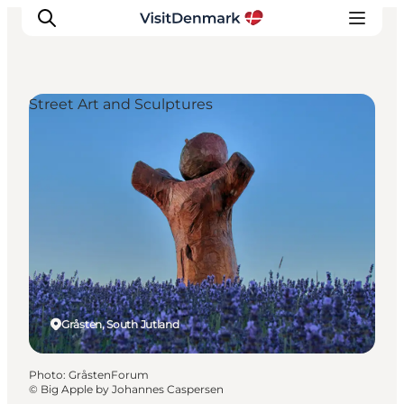
Street Art and Sculptures
Inspirations
Destinations
Quoi faire
Hébergements
Planifiez votre voyage
Gråsten, South Jutland
Photo
:
GråstenForum
©
Big Apple by Johannes Caspersen