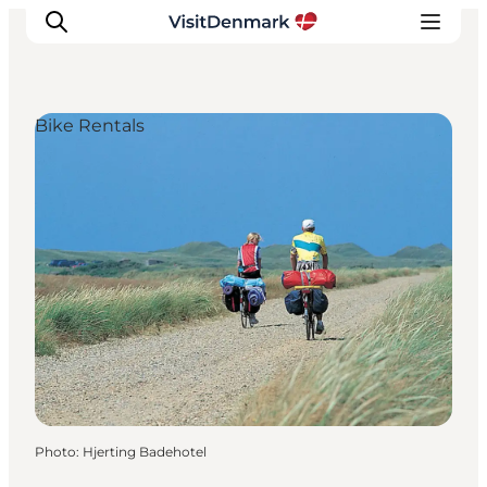
Bike Rentals
Inspirations
Destinations
Quoi faire
Hébergements
Planifiez votre voyage
Photo
:
Hjerting Badehotel