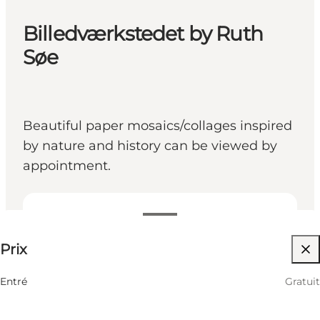
Billedværkstedet by Ruth
Søe
Beautiful paper mosaics/collages inspired
by nature and history can be viewed by
appointment.
Gratuit
Prix
Visiter le site web
Friends, My partner, Myself
Entré
Gratuit