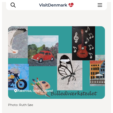
Galleries
Inspirations
Destinations
Quoi faire
Hébergements
Planifiez votre voyage
Aabenraa, South Jutland
Photo
:
Ruth Søe