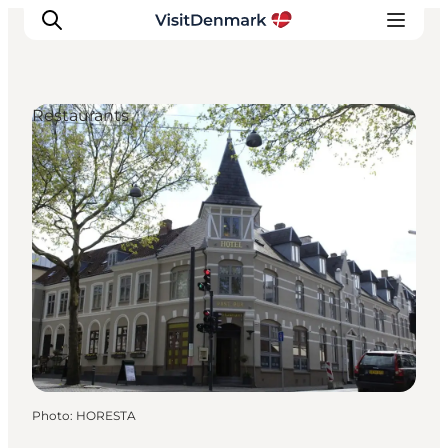
Restaurants
Inspirations
Destinations
Quoi faire
Hébergements
Planifiez votre voyage
Photo
:
HORESTA