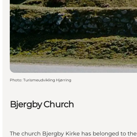
Photo
:
Turismeudvikling Hjørring
Bjergby Church
The church Bjergby Kirke has belonged to th