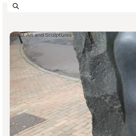
Street Art and Sculptures
Inspirations
Destinations
Quoi faire
Hébergements
Planifiez votre voyage