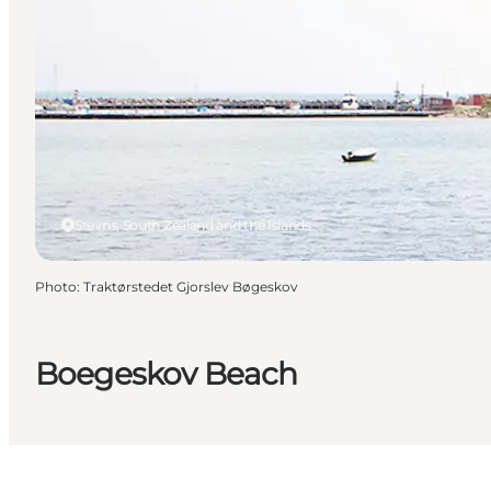
Stevns, South Zealand and the Islands
Photo
:
Traktørstedet Gjorslev Bøgeskov
Boegeskov Beach