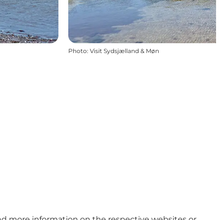
Photo
:
Visit Sydsjælland & Møn
ind more information on the respective websites or