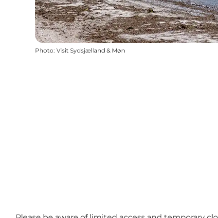
Photo
:
Visit Sydsjælland & Møn
Please be aware of limited access and temporary clo