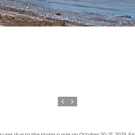
Précédent
Suivant
sures due to the storm surge on October 20-21, 2023. F