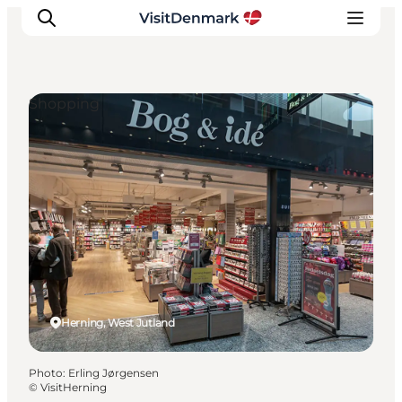
Shopping
Inspirations
Destinations
Quoi faire
Hébergements
Planifiez votre voyage
Herning, West Jutland
Photo
:
Erling Jørgensen
©
VisitHerning