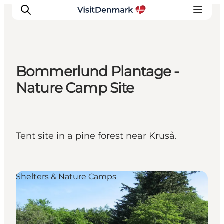
Bommerlund Plantage -
Inspirations
Nature Camp Site
Destinations
Quoi faire
Hébergements
Tent site in a pine forest near Kruså.
Planifiez votre voyage
Shelters & Nature Camps