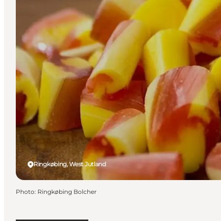
Ringkøbing, West Jutland
Photo
:
Ringkøbing Bolcher