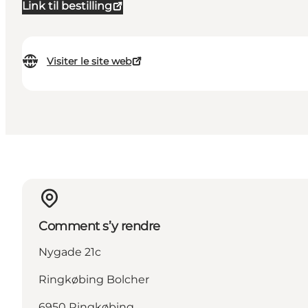
Link til bestilling
Visiter le site web
Comment s’y rendre
Nygade 21c
Ringkøbing Bolcher
6950 Ringkøbing