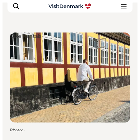
Bike Rentals
Inspirations
Destinations
Quoi faire
Hébergements
Planifiez votre voyage
Photo
:
-