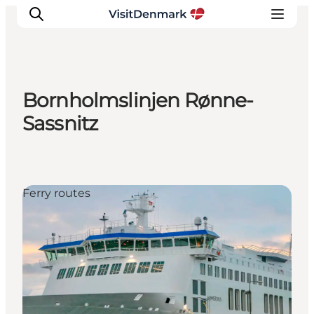
Bornholmslinjen Rønne-
Inspirations
Sassnitz
Destinations
Quoi faire
Hébergements
Ferry routes
Planifiez votre voyage