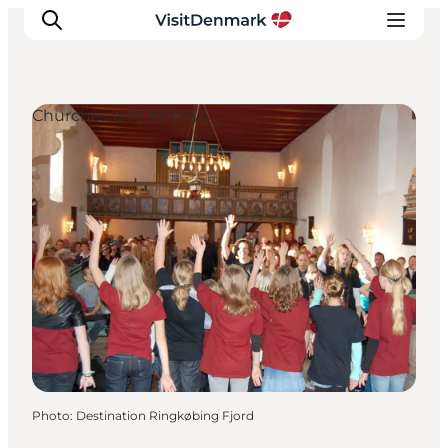
Churches and Abbeys
Inspirations
Destinations
Quoi faire
Hébergements
Planifiez votre voyage
Photo
:
Destination Ringkøbing Fjord