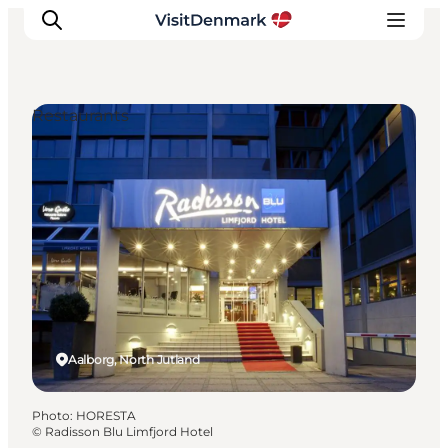
Restaurants
Inspirations
Destinations
Quoi faire
Hébergements
Planifiez votre voyage
Aalborg, North Jutland
Photo
:
HORESTA
©
Radisson Blu Limfjord Hotel