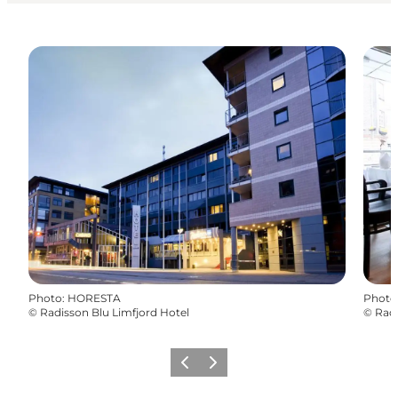
Photo
:
HORESTA
Photo
©
Radisson Blu Limfjord Hotel
©
Radi
Précédent
Suivant