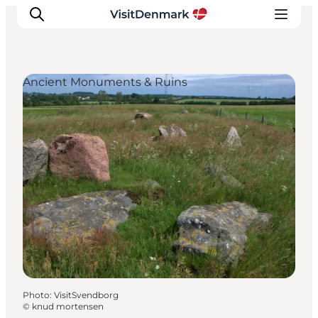
Ancient Monuments & Ruins
Inspirations
Destinations
Quoi faire
Hébergements
Planifiez votre voyage
Photo
:
VisitSvendborg
©
knud mortensen