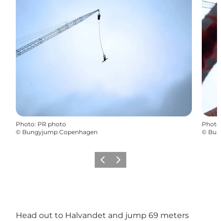
Photo
:
PR photo
Photo
©
Bungyjump Copenhagen
©
Bun
Précédent
Suivant
Head out to Halvandet and jump 69 meters