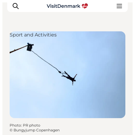
Sport and Activities
Inspirations
Destinations
Quoi faire
Hébergements
Planifiez votre voyage
Photo
:
PR photo
©
Bungyjump Copenhagen