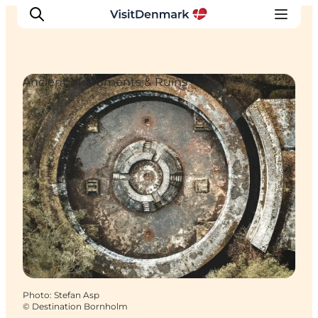
Ancient Monuments & Ruins
Inspirations
Destinations
Quoi faire
Hébergements
Planifiez votre voyage
Photo
:
Stefan Asp
©
Destination Bornholm