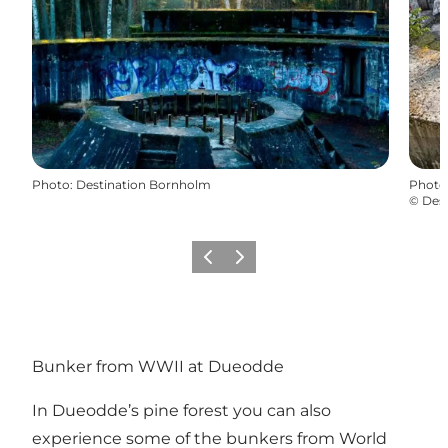
Photo
:
Destination Bornholm
Photo
©
Des
Précédent
Suivant
Bunker from WWII at Dueodde
In Dueodde’s pine forest you can also
experience some of the bunkers from World