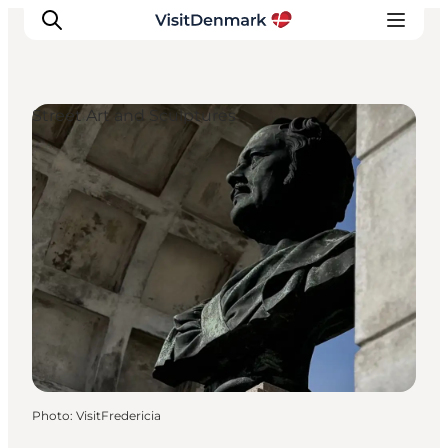
Street Art and Sculptures
Inspirations
Destinations
Quoi faire
Hébergements
Planifiez votre voyage
Photo
:
VisitFredericia