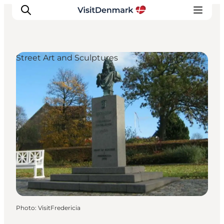
Street Art and Sculptures
Inspirations
Destinations
Quoi faire
Hébergements
Planifiez votre voyage
Photo
:
VisitFredericia