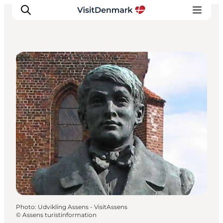
Street Art and Sculptures
Inspirations
Destinations
Quoi faire
Hébergements
Planifiez votre voyage
Photo
:
Udvikling Assens - VisitAssens
©
Assens turistinformation