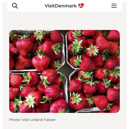
Local Specialties
Inspirations
Destinations
Quoi faire
Hébergements
Planifiez votre voyage
Photo
:
Visit Lolland-Falster