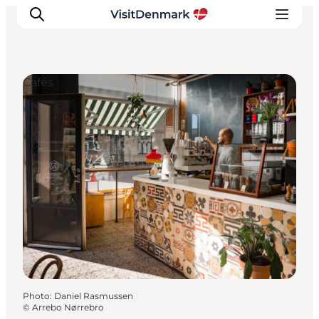
Cafés
Inspirations
Destinations
Quoi faire
Hébergements
Planifiez votre voyage
Photo
:
Daniel Rasmussen
©
Arrebo Nørrebro