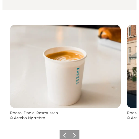
Photo
:
Daniel Rasmussen
Photo
©
Arrebo Nørrebro
©
Arr
Précédent
Suivant