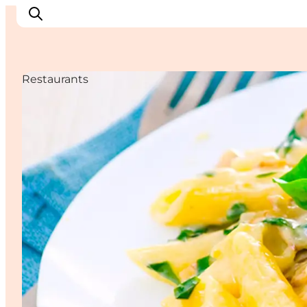
Restaurants
Inspirations
Destinations
Quoi faire
Hébergements
Planifiez votre voyage