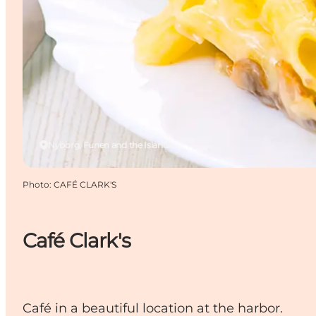
Nyborg, Funen and the Islands
Photo
:
CAFÉ CLARK'S
Café Clark's
Café in a beautiful location at the harbor.