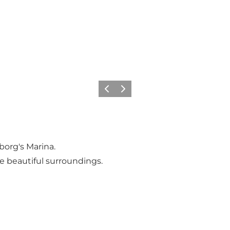
Précédent
Suivant
borg's Marina.
the beautiful surroundings.