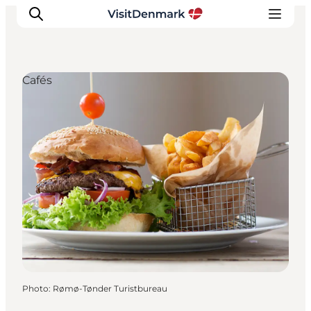
Cafés
Inspirations
Destinations
Quoi faire
Hébergements
Planifiez votre voyage
Photo
:
Rømø-Tønder Turistbureau