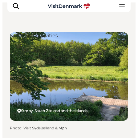
Sport and Activities
Inspirations
Destinations
Quoi faire
Hébergements
Planifiez votre voyage
Strøby, South Zealand and the Islands
Photo
:
Visit Sydsjælland & Møn