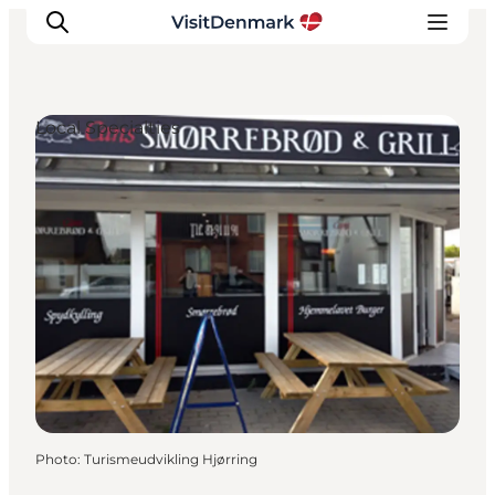
Local Specialties
Inspirations
Destinations
Quoi faire
Hébergements
Planifiez votre voyage
Photo
:
Turismeudvikling Hjørring